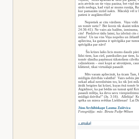
acis atvērās un tie viņu pazina; bet viņš 
sirds nedega, kad viņš ar mums runāja, Rak
kur pamazām izzūd nakts. Mācekļi vēl ir k
patiesi ir augšāmcēlies!
Nepietiek ar citu vārdiem. Viņu vidū nāk
un tomēr netic? Bet šoreiz tik skaisti teikt
24:36-41). Ne vairs aiz bailēm, izmisuma, 
cits! Piedzīvot tādu laimi, ka izbrīnā cits
mūsu! Un tas viss Viņa nopelns un žēlastīb
apliecina, ka gaisma ir spēcīgāka par tum
spēcīgāka par nāvi!
Šis krīzes laiks licis mums daudz pārdo
līdzi tiem, kas cieš, pateikušies par tiem, 
tomēr slimība paņēmusi tūkstošiem cilvēku 
ceļiniekiem – esot kopā ar sērotājiem, caur
klātienē, tikai virtuālajā pasaulē.
Mēs varam apliecināt, ka ticam Tam, kas
mūžīgās dzīvībās valstībā! Vairs nebūs jāt
nekad atkal neredzēsim tos, ko tik ļoti m
ātrāk beigties šai krīzei, kuŗas ēnā tomēr 
Atgādinot, ka pat bēdās un tumsā spīd Kris
pasauli mīlēja, ka deva savu vienpiedzimuš
mūžīgā dzīvība!” (Jņ. 3:16). Allelūja! Kris
spēka un miera svētītas Lieldienas! Lai Di
Jūsu Archibīskape Lauma Zušēvica
Fotogrāfija: māc. Biruta Puiķe-Wilson
« atpakaļ