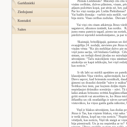
Pirmās Lieldienās? Mācekļi cits citu tā n
Garīdznieki
visām cerībām, dzīves plāniem, visam, pēc
atļauts pulcēties kopā, pat sērās nē, bet,
Par ko viņi runāja pēc Lielās Piektdienas
Ziedojumi
Vai bailēs domāja - varbūt mūs meklē, varb
bija miris. Visas cerības zudušas. Dievam b
Kontakti
Vai viņi cits citam atkārtoja Jēzus vārdus
sagatavot, sīkumos izstāstīt, kas notiks. K
Saites
jums esmu pateicis tagad, pirms tas notiek, 
pārdzīvot iepriekš neiedomājamo, ja par t
Skaistajā, brīnišķīgajā, gaismas un dzīvī
evaņģēlija 24. nodaļā, sievietes pie Jēzus 
viņām vēsta: “Ko jūs meklējat dzīvo pie mi
viņš jums sacīja, vēl būdams Galilejā. Ci
sistam, un trešajā dienā jāceļas no mirušaj
sērotājiem: “Taču mācekļiem viņu stāstītais
aizskrēja un kapā ielūkojās, bet viņš redzēj
kas noticis.”
Ir tik labi uz mirkli apstāties un pateik
klausījušies Viņa vārdos, apliecinājuši, 
Dievs saprot, kad briesmās nonākuši, daudz
ģimeni un draudzi dziedāt “nāve ir mākta”
Svētkus bez tiem, par kuŗiem dziļās rūpēs l
nepieļaujot drūmāko scenāriju – nāvi. Tā i
laikā atskan brīnumu svētītā Augšāmcelšanās
grūti noticēt vai atcerēties to, ko Jēzus teici
žēlastība un cik neatlaidīgs ir nāves uzvar
vistuvākos, ka viņus gaida gaiša nākotne, 
Viņš ir blakus sērotājiem, kas dodas pr
Jēzus ir Tas, kas viņiem blakus, viņi saka:
ir trešā diena, kopš tas viss noticis.” Nopū
vēstījuši, kas noticis, Viņš tik staigā ar vi
bija piemirsuši. Un ja nu nepietika ar to?
viņiem, “Jēzus apsēdās ar tiem pie galda, 