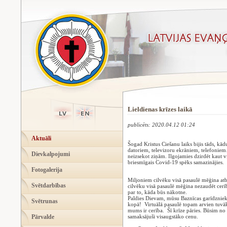
Lieldienas krīzes laikā
publicēts: 2020.04.12 01:24
Aktuāli
Šogad Kristus Ciešanu laiks bijis tāds, k
datoriem, televizoru ekrāniem, telefoniem
Dievkalpojumi
neizsekot ziņām. Ilgojamies dzirdēt kaut vie
briesmīgais Covid-19 spēks samazinājies.
Fotogalerija
Miljoniem cilvēku visā pasaulē mēģina atb
Svētdarbības
cilvēku visā pasaulē mēģina nezaudēt cerīb
par to, kāda būs nākotne.
Paldies Dievam, mūsu Baznīcas garīdznieki
Svētrunas
kopā! Virtuālā pasaulē topam arvien tuvāki 
mums ir cerība. Šī krīze pāries. Būsim no 
Pārvalde
samaksājuši visaugstāko cenu.