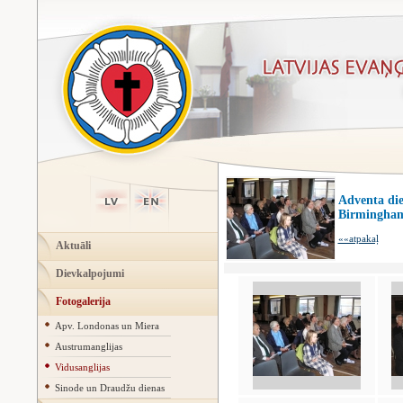
Adventa die
Birmingha
««atpakaļ
Aktuāli
Dievkalpojumi
Fotogalerija
Apv. Londonas un Miera
Austrumanglijas
Vidusanglijas
Sinode un Draudžu dienas