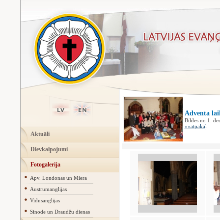
Adventa lai
Bildes no 1. d
««atpakaļ
Aktuāli
Dievkalpojumi
Fotogalerija
Apv. Londonas un Miera
Austrumanglijas
Vidusanglijas
Sinode un Draudžu dienas