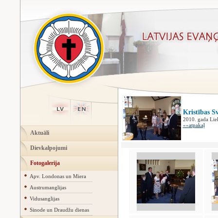
Kristības S
2010. gada Liel
««atpakaļ
Aktuāli
Dievkalpojumi
Fotogalerija
Apv. Londonas un Miera
Austrumanglijas
Vidusanglijas
Sinode un Draudžu dienas