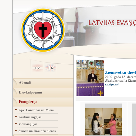
Ziemsvētku diev
2009. gada 13. decemb
Abakuks vadīja Ziems
Aktuāli
««atpakaļ
Dievkalpojumi
Fotogalerija
Apv. Londonas un Miera
Austrumanglijas
Vidusanglijas
Sinode un Draudžu dienas