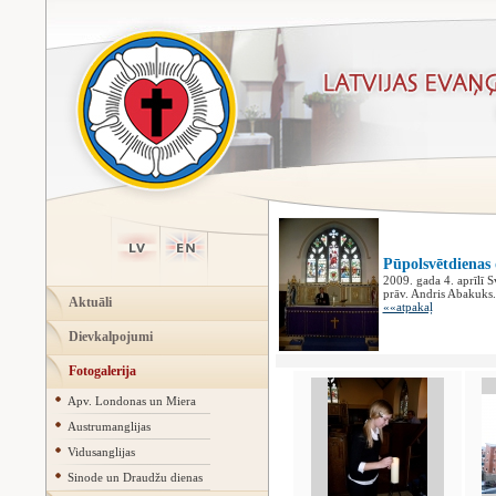
Pūpolsvētdienas
2009. gada 4. aprīlī 
prāv. Andris Abakuks.
Aktuāli
««atpakaļ
Dievkalpojumi
Fotogalerija
Apv. Londonas un Miera
Austrumanglijas
Vidusanglijas
Sinode un Draudžu dienas