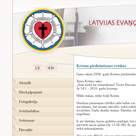
Kristus piedzimšanas svētkos
Gana raksts 2009. gada Kristus piedzimša
Jēzus Kristus saka:
Aktuāli
„Jūsu sirdis lai neiztrūkstas! Ticiet Dievam
Jņ 14:1 - 2010. gada lozungs
Dievkalpojumi
Mīļās māsas, mīļie brāļi Kristū,
Fotogalerija
Daudzas pārmaiņas cilvēkā rada bažas vai b
neciešamu, bet ierastu stāvokli, nekā ris
izvairīties. Gadu skaitļu maiņa. Slimība, 
Svētdarbības
negribam.
Svētrunas
Ir arī sliekšņi, kurus gribētos pārkāpt, bet
pārvērtē savas spējas (Jņ 13:36-38). Ar apņ
nekā iedomājamies.
Pārvalde
Viss tas stāv Bībelē, visu to mēs personīg