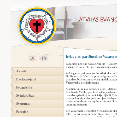
Īrijas viesi par Sinodi un Vasarsv
Pagājušās nedēļas nogalē Anglijā – Dauga
Latvijas evaņģēliski luteriskās baznīcas p
Aktuāli
Arī šogad ar prāvesta Andra Abakuka un L
Dr. Reinharda Vītola laipnu ielūgumu arī mā
Dievkalpojumi
draudzes bija tur un kā viesi piedalījās ga
Vasarsvētku dievkalpojums.
Fotogalerija
Sestdien, 30.maijā, Sinodes laikā, līdztek
Reinharda Vītola, gan Lielbritānijas draud
draudzes pārstāvji un mācītājs Uģis Brūklen
Svētdarbības
pavasarī toreiz mūsu pavisam jaunās draudz
situāciju un draudzes tapšanas vēsturi. Šo
Svētrunas
lepnumu pastāstīt.
Pēc vakariņām elegantajā viesistabā notik
Pārvalde
salas, un arī īpašā viese no Amerikas – L