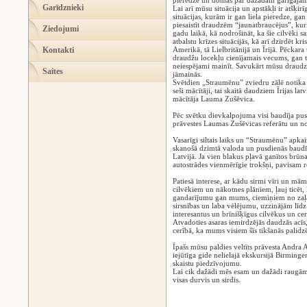
pieredzē un domās par dažādām garīgajām
Garīdznieki
Lai arī mūsu situācija un apstākļi ir atšķi
situācijas, kurām ir gan liela pieredze, ga
piesaistīt draudzēm “jaunatbraucējus”, kuri 
Ziedojumi
gadu laikā, kā nodrošināt, ka šie cilvēki 
atbalstu krīzes situācijās, kā arī dzirdēt k
Kontakti
Amerikā, tā Lielbritānijā un Īrijā. Pēckara
draudžu locekļu cienījamais vecums, gan tik 
neiespējami mainīt. Savukārt mūsu draudze
Saites
jāmainās.
Svētdien „Straumēnu” zviedru zālē notika 
seši mācītāji, tai skaitā daudziem Īrijas l
mācītāja Lauma Zušēvica.
Pēc svētku dievkalpojuma visi baudīja pus
prāvestes Laumas Zušēvicas referātu un no
Vasarīgi siltais laiks un “Straumēnu” apkaim
skanošā dzimtā valoda un pusdienās baudīt
Latvijā. Ja vien blakus pļavā ganītos brūna
autostrādes vienmērīgie trokšņi, pavisam r
Patiesā interese, ar kādu sirmi vīri un māmu
cilvēkiem un nākotnes plāniem, ļauj ticēt, 
gandarījumu gan mums, ciemiņiem no zaļā
sirsnības un laba vēlējumu, uzzinājām līdz
interesantus un brīnišķīgus cilvēkus un cer
Atvadoties asaras iemirdzējās daudzās acīs
cerībā, ka mums visiem šīs tikšanās palidz
Īpašs mūsu paldies veltīts prāvesta Andra 
iejūtīga gide nelielajā ekskursijā Birmin
skaistu piedzīvojumu.
Lai cik dažādi mēs esam un dažādi raugāmie
visas durvis un sirdis.