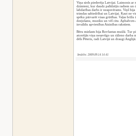
Viņa sirds piederēja Latvijai. Laimonis ar
dzimteni, kur daudz palīdzējis radiem un d
labdarības darbs ir neapsvērams. Viņš bija 
trimdas sabiedrībai un Latvijai. Kaut ne vi
spēku pārvarēt visas grūtības. Vaļas brīžu 
dzejošanu, muziku un vēl citu. Apbalvots a
invalīdu apvienības Atzinības rakstiem.
Bēru mielasts bija Rovfantas muižā. Tur pi
atcerējās viņa nesavtīgo un rāženo darba 
dēls Pēteris, radi Latvijā un draugi Angli
Iesūtīts: 2009.09.14 14:41