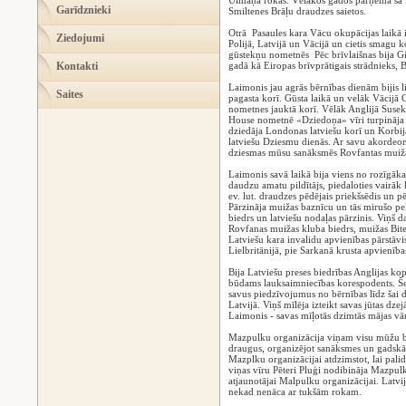
Ulmaņa rokas. Vēlākos gados pārņēma šā M
Garīdznieki
Smiltenes Brāļu draudzes saietos.
Otrā Pasaules kara Vācu okupācijas laikā ie
Ziedojumi
Polijā, Latvijā un Vācijā un cietis smagu 
gūstekņu nometnēs Pēc brīvlaišnas bija G
Kontakti
gadā kā Eiropas brīvprātigais strādnieks, 
Laimonis jau agrās bērnības dienām bijis l
Saites
pagasta korī. Gūsta laikā un velāk Vācijā 
nometnes jauktā korī. Vēlāk Anglijā Susek
House nometnē «Dziedoņa» vīri turpināja d
dziedāja Londonas latviešu korī un Korbijā
latviešu Dziesmu dienās. Ar savu akordeon
dziesmas mūsu sanāksmēs Rovfantas muiž
Laimonis savā laikā bija viens no rozīgāk
daudzu amatu pildītājs, piedaloties vairāk
ev. lut. draudzes pēdējais priekšsēdis un p
Pārzināja muižas baznīcu un tās mirušo pe
biedrs un latviešu nodaļas pārzinis. Viņš 
Rovfanas muižas kluba biedrs, muižas Bit
Latviešu kara invalidu apvienības pārstāvi
Lielbritānijā, pie Sarkanā krusta apvienības,
Bija Latviešu preses biedrības Anglijas kop
būdams lauksaimniecības korespodents. Šeit
savus piedzīvojumus no bērnības līdz šai di
Latvijā. Viņš mīlēja izteikt savas jūtas d
Laimonis - savas mīļotās dzimtās mājas vā
Mazpulku organizācija viņam visu mūžu bi
draugus, organizējot sanāksmes un gadskārt
Mazplku organizācijai atdzimstot, lai pali
viņas vīru Pēteri Pluģi nodibināja Mazpulk
atjaunotājai Malpulku organizācijai. Lat
nekad nenāca ar tukšām rokam.