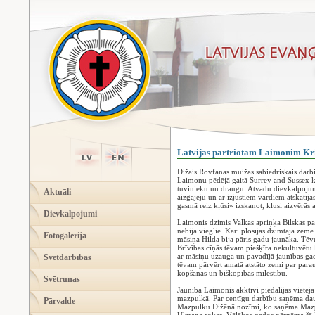
Latvijas partriotam Laimonim K
Dižais Rovfanas muižas sabiedriskais darbi
Laimonu pēdējā gaitā Surrey and Sussex kre
tuvinieku un draugu. Atvadu dievkalpojum
Aktuāli
aizgājēju un ar izjustiem vārdiem atskatīj
gasmā reiz kļūsi» izskanot, klusi aizvērās a
Dievkalpojumi
Laimonis dzimis Valkas apriņķa Bilskas p
nebija vieglie. Kari plosījās dzimtājā zemē
Fotogalerija
māsiņa Hilda bija pāris gadu jaunāka. Tēvu
Brīvības cīņās tēvam piešķīra nekultuvē
ar māsiņu uzauga un pavadījā jaunības gad
Svētdarbības
tēvam pārvērt amatā atstāto zemi par para
kopšanas un biškopības mīlestību.
Svētrunas
Jaunībā Laimonis akktīvi piedalijās vietējā
mazpulkā. Par centīgu darbību saņēma da
Pārvalde
Mazpulku Dižēnā nozīmi, ko saņēma Mazpul