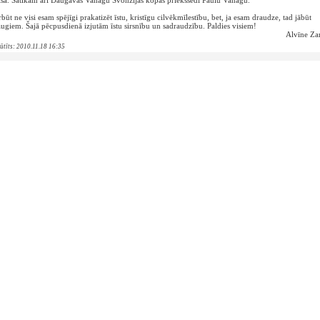
lsā. Satikām arī Daugavas Vanagu Svonzijas kopas priekšsēdi Paulu Vanagu.
būt ne visi esam spējīgi prakatizēt īstu, kristīgu cilvēkmīlestību, bet, ja esam draudze, tad jābūt
ugiem. Šajā pēcpusdienā izjutām īstu sirsnību un sadraudzību. Paldies visiem!
Alvīne Za
sūtīts: 2010.11.18 16:35