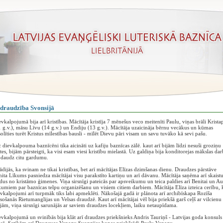
draudzība Svonsijā
vkalpojumā bija arī kristības. Mācītāja kristīja 7 mēnešus veco meitenīti Paulu, viņas brāli Krista
 g.v.), māsu Līvu (14 g.v.) un Endiju (13 g.v.). Mācītāja uzaicināja bērnu vecākus un kūmas
olīties turēt Kristus mīlestības bausli - mīlēt Dievu pāri visam un savu tuvāko kā sevi pašu.
 dievkalpouma baznīcēni tika aicināti uz kafiju baznīcas zālē. kaut arī bijām līdzi nesuši groziņu
tes, bijām pārsteigti, ka visi esam viesi kristību mielastā. Uz galdiņa bija konditorejas mākslas dar
 daudz citu gardumu.
ādijās, ka svinam ne tikai kristības, bet arī mācītājas Elīzas dzimšanas dienu. Draudzes pārstāve
ita Līkums pasniedza mācītājai visu parakstīto kartiņu un arī dāvanu. Mācītāja saņēma arī skaistu
dus no kristāmo ģimenes. Viņa sirsnīgi pateicās par apsveikumu un teica paldies arī Benitai un A
umiem par baznīcas telpu organizēšanu un visiem citiem darbiem. Mācītāja Elīza izteica cerību, 
vkalpojumi arī turpmāk tiks labi apmeklēti. Nākošajā gadā ir plānota arī archibīskapa Rozīša
sošanās Rietumanglijas un Velsas draudzē. Kaut arī mācītājai vēl bija priekšā garš ceļš ar vilcienu
ām, viņa sirsnīgi sarunājās ar saviem draudzes locekļiem, laiku netaupīdama.
vkalpojumā un svinībās bija klāt arī draudzes priekšnieks Andris Tauriņš - Latvijas goda konsuls