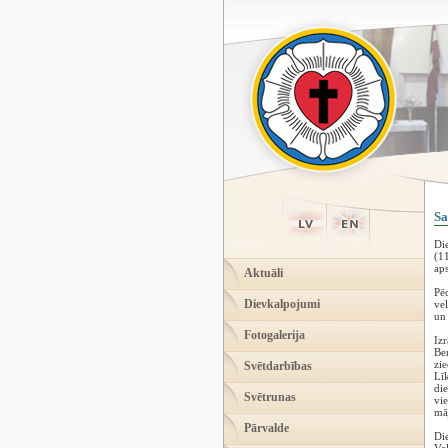
Sa
Die
(11
aps
Aktuāli
Pēc
Dievkalpojumi
vel
un
Fotogalerija
Izr
Ben
zie
Svētdarbības
Līk
die
Svētrunas
vie
māj
Pārvalde
Die