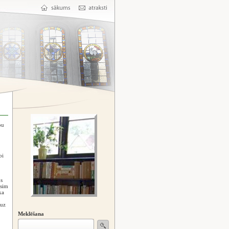
pu
bi
s
usim
ka
 uz
Meklēšana