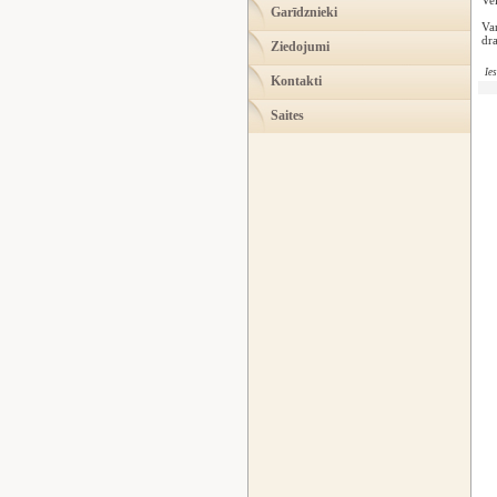
Ve
Garīdznieki
Var
dra
Ziedojumi
Ie
Kontakti
Saites