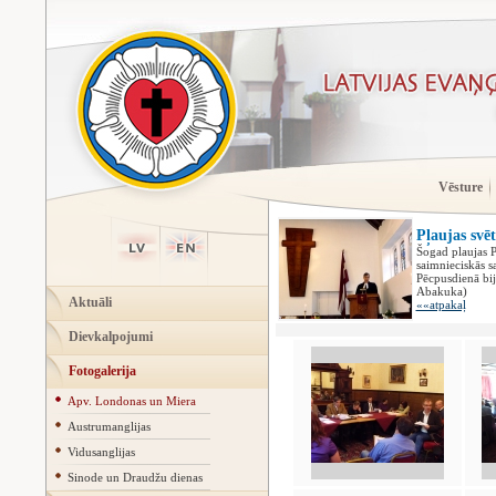
Vēsture
Pļaujas svē
Šogad plaujas Pļ
saimnieciskās s
Pēcpusdienā bij
Abakuka)
Aktuāli
««atpakaļ
Dievkalpojumi
Fotogalerija
Apv. Londonas un Miera
Austrumanglijas
Vidusanglijas
Sinode un Draudžu dienas