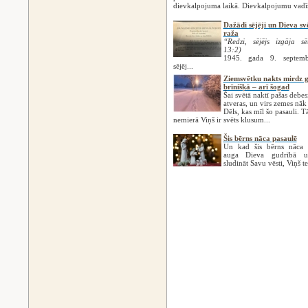
dievkalpojuma laikā. Dievkalpojumu vadīs
Dažādi sējēji un Dieva sv
raža
“Redzi, sējējs izgāja s
13:2)
1945. gada 9. septemb
sējēj...
Ziemsvētku nakts mirdz 
brīnišķā – arī šogad
Šai svētā naktī pašas debes
atveras, un virs zemes nāk
Dēls, kas mīl šo pasauli. T
nemierā Viņš ir svēts klusum...
Šis bērns nāca pasaulē
Un kad šis bērns nāca p
auga Dieva gudrībā u
sludināt Savu vēsti, Viņš te.