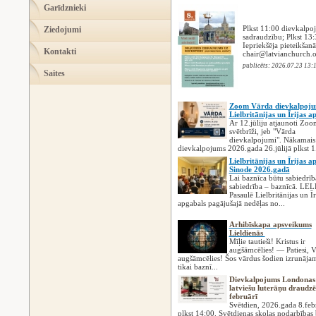
Garīdznieki
Plkst 11:00 dievkalpoj
Ziedojumi
sadraudzību; Plkst 13:
Iepriekšēja pieteikšan
Kontakti
chair@latvianchurch.
publicēts: 2026.07.23 13:
Saites
Zoom Vārda dievkalpoju
Lielbritānijas un Īrijas 
Ar 12.jūliju atjaunoti Zoo
svētbrīži, jeb "Vārda
dievkalpojumi". Nākamai
dievkalpojums 2026.gada 26.jūlijā plkst 1.
Lielbritānijas un Īrijas 
Sinode 2026.gadā
Lai baznīca būtu sabiedrīb
sabiedrība – baznīcā. LEL
Pasaulē Lielbritānijas un Īr
apgabals pagājušajā nedēļas no...
Arhibīskapa apsveikums
Lieldienās
Mīļie tautieši! Kristus ir
augšāmcēlies! — Patiesi, Vi
augšāmcēlies! Šos vārdus šodien izrunāja
tikai baznī...
Dievkalpojums Londonas
latviešu luterāņu draudzē
februārī
Svētdien, 2026.gada 8.feb
plkst 14:00. Svētdienas skolas nodarbības