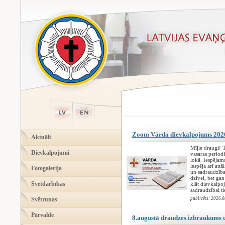
Zoom Vārda dievkalpojums 2026
Aktuāli
Mīļie draugi!
Dievkalpojumi
vasaras period
lokā. Iespējams
iespēja arī att
Fotogalerija
un sadraudzība
dzīvei, bet gan
Svētdarbības
klāt dievkalpoj
sadraudzībai ti
Svētrunas
publicēts: 2026.0
Pārvalde
8.augustā draudzes izbraukums 