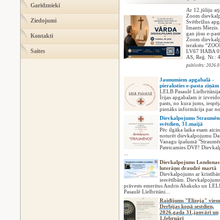
Garīdznieki
Ar 12.jūliju a
Zoom dievkalpo
Ziedojumi
Svētbrīžus apg
Imants Miezis
gan jūsu e-past
Kontakti
Zoom dievkalpo
ierakstu “ZOOM
Saites
LV67 HABA 05
AS, Reģ. Nr.: 
publicēts: 2026.0
Jaunumiem apgabalā -
pieraksties e-pasta ziņām
LELB Pasaulē Lielbritānij
Īrijas apgabalam ir izveido
pasts, no kura jums, iespē
pienāks informācija par not
Dievkalpojums Straumēn
svētdien, 31.maijā
Pēc ilgāka laika esam aicin
noturēt dievkalpojumu Da
Vanagu īpašumā "Straumē
Pateicamies DVF! Dievka
...
Dievkalpojums Londonas 
luterāņu draudzē martā
Dievkalpojums ar kristībā
iesvētībām. Dievkalpojum
prāvests emeritus Andris Abakuks un LEL
Pasaulē Līelbritāni...
Raidījums "Elizeja" vieso
Derbijas kopā sestdien,
2026.gada 31.janvārī un
1.februārī