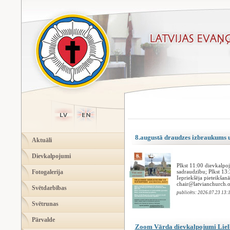
8.augustā draudzes izbraukums 
Aktuāli
Dievkalpojumi
Plkst 11:00 dievkalpoj
Fotogalerija
sadraudzību; Plkst 13:
Iepriekšēja pieteikšan
chair@latvianchurch.
Svētdarbības
publicēts: 2026.07.23 13:
Svētrunas
Pārvalde
Zoom Vārda dievkalpojumi Lielbr