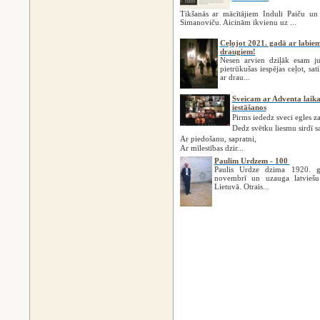
Tikšanās ar mācītājiem Induli Paiču un
Simanoviču. Aicinām ikvienu uz ...
Ceļojot 2021. gadā ar labie
draugiem!
Nesen arvien dziļāk esam ju
pietrūkušas iespējas ceļot, sat
ar drau...
Sveicam ar Adventa laik
iestāšanos
Pirms iededz sveci egles 
Dedz svētku liesmu sirdī 
Ar piedošanu, sapratni,
Ar mīlestības dzir...
Paulim Urdzem - 100
Paulis Urdze dzima 1920. 
novembrī un uzauga latvieš
Lietuvā. Otrais...