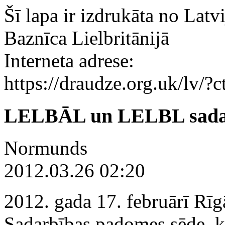
Šī lapa ir izdrukāta no Latv
Baznīca Lielbritānijā
Interneta adrese:
https://draudze.org.uk/lv/
LELBĀL un LELBL sadar
Normunds
2012.03.26 02:20
2012. gada 17. februārī 
Sadarbības padomes sēde, k