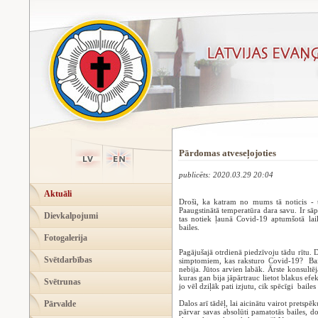
Pārdomas atveseļojoties
publicēts: 2020.03.29 20:04
Aktuāli
Droši, ka katram no mums tā noticis - t
Paaugstinātā temperatūra dara savu. Ir sā
Dievkalpojumi
tas notiek ļaunā Covid-19 aptumšotā lai
bailes.
Fotogalerija
Pagājušajā otrdienā piedzīvoju tādu rītu. 
Svētdarbības
simptomiem, kas raksturo Covid-19? Baile
nebija. Jūtos arvien labāk. Ārste konsultēja
kuras gan bija jāpārtrauc lietot blakus efe
Svētrunas
jo vēl dziļāk pati izjutu, cik spēcīgi bailes
Pārvalde
Dalos arī tādēļ, lai aicinātu vairot pretsp
pārvar savas absolūti pamatotās bailes,