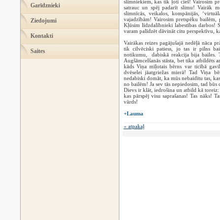
slimniekiem, kas tik ļoti cieš! Vairosim p
Garīdznieki
satrauc un spēj padarīt slimu! Vairāk mek
slimnīcās, veikalos, kompānijās, ‘virtuāl
vajadzībām! Vairosim pretspēku bailēm, p
Ziedojumi
Kļūsim līdzdalībnieki labestības darbos! S
varam palīdzēt dāvināt citu perspektīvu, 
Kontakti
Vairākas reizes pagājušajā nedēļā nāca pr
tik cilvēciski patiess, jo tas ir pilns b
Saites
notikumu, dabiskā reakcija bija bailes. T
Augšāmcelšanās stāsta, bet tika atbildēts a
kāds Viņa mīļotais bērns var ticībā gavi
dvēselei jāatgriežas mierā! Tad Viņa b
nedabiski domāt, ka mūs nebaidītu tas, kas
no bailēm! Ja sev tās nepiedosim, tad būs 
Dievs ir klāt, iedrošina un atbild kā toreiz:
kas pārspēj visu saprašanas! Tas nāks! Ta
vārds!
+Lauma
« atpakaļ