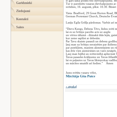
Ir garš laika posms bez dievkalpojuma. Bet
Garīdznieki
Tur ir paredzēts vasaras dievkalpojums ar
svētdien, 16. augustā, plkst. 10.30. Būsiet 
Ziedojumi
Vieta: Bradford, 29 Great Horton Road,
German Protestant Church, Deutsche Evange
Kontakti
Lasīju Egīla Grīšļa pārdomas. Varbūt arī m
Saites
“Dievs Kungs, Debesu Tēvs, lūdzu svētī m
lai es uz brītiņu paceltu acis uz augšu
un vērtos tālumā - dūmakā tītās lejās, gais
kur zeme saplūst ar debesīm.
Par Tavu skaisto pasauli un debesu godīb
ļauj man uz brītiņu neraizēties par ikdienu
par putekļiem, maziem akmentiņiem un rū
kas drīz vien aizmirsīsies un vairs nesāpēs.
Ļauj man bijībā un svētsvinībā apliecināt 
Tavas pasaules krāšņumu un Tavas žēlastīb
lai es paļautos uz Tavas likteņrokas vadību
un mācītos smaidīt arī šodien.” Āmen
Jums svētītu vasaru vēlot,
Mācītāja Gita Putce
« atpakaļ