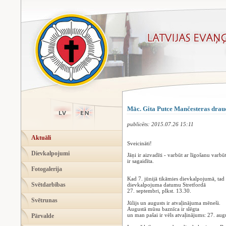
Māc. Gita Putce Mančesteras drau
publicēts: 2015.07.26 15:11
Aktuāli
Sveicināti!
Dievkalpojumi
Jāņi ir aizvadīti - varbūt ar līgošanu var
ir sagaidīta.
Fotogalerija
Kad 7. jūnijā tikāmies dievkalpojumā, ta
Svētdarbības
dievkalpojuma datumu Stretfordā
27. septembri, plkst. 13.30.
Svētrunas
Jūlijs un augusts ir atvaļinājuma mēneši.
Augustā mūsu baznīca ir slēgta
un man pašai ir vēls atvaļinājums: 27. augu
Pārvalde