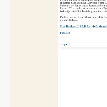
skolotāja Zane Prauliņa. Dievkalpojumu ar
Nelielais, bet ļoti mājīgais Rofantas dievn
bērnus. Tika sveikta sirmmāmiņa Irma Ern
izskanēja mīlestībā latviešu ģimenēm, mā
Paldies Latvijas Evaņģēliski Luteriskās Ba
dienām Rofantā.
Ilze Barkus; LELB Latviešu draud
Foto šeit
« atpakaļ