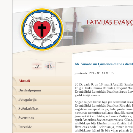
66. Sinode un Ģimenes dienas die
publicēts: 2015.05.13 03:02
Aktuāli
2015. gada 9. un 10. maijā Anglijā, Saseks
16.g.s. lauku muižā Rofantā (
Rowfant Hou
Dievkalpojumi
Evaņģēliski Luteriskās Baznīcas ārpus Lat
gadskārtējā sinode.
Fotogalerija
Šogad tā pēc kārtas bija jau sešdesmit sestā
Evaņģēliski Luteriskās Baznīcas Pārvalde L
Svētdarbības
augstākā lēmējinstitūcija, tadēļ piedalīšanās
noteiktās teritorijas pakļauto draudžu pār
jaunievēlētā arhibīskape Lauma Zušēvica, 
Svētrunas
aprīlī Amerikas Savienotajās valstīs, Čik
arhibīskaps bija Elmārs Ernsts Rozītis. La
Pārvalde
Baznīcas sinodē Lielbritānijā, tomēr šoreiz 
arhibīskape, kā arī šis bija viņas pirmais