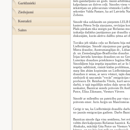
liels gandarījums un gods. Jaunā arhibīskap
Garīdznieki
kalpošanas un dzīves ceļā. Sinodes viesu v
ārkārtējais un pilnvarotais vēstnieks Lielb
sekretāre Valda Pastare, ka arī Latviešu Na
Ziedojumi
Zobens.
Kontakti
Sinodē tika uzklausīts un pieņemts LELB L
kasiera Pētera Sviļa ziņojums, revīzijas ko
Plašs pārskats tika sniegts par Rofantas 
Saites
izskatīja dažādus jautājumus par draudžu 
diskusijām, kurās aktīvu dalību ņēma arī d
Tuvāku jeb tālaku ceļu uz Rofantu bija mēr
Lielbritānijas. Sinodē ziņojumus par gar
Miera draudze, Austrumanglijas dr., Līdsas 
dr. un Ziemeļanglijas-Bradfordas draudze. U
Īrijas latviešu luterāņu draudzes un no Gern
Luterāņu draudzes priekšniece Ingūna Miez
Sinodāļiem bija iespēja iepazīties arī ar šo
iespēju salīdzināt, risināt kādas problēmas
starp šīm abām kopienām un Lielbritānijas 
draudzes ir senas, ar savu vēsturi, tajās da
ziedojoši tā saucamās “vecās” emigrācijas u
profesoru Dr. Reinhardu Vītolu, kurš savos
darbā, ir tajā ieguldījis milzu daļu savas 
neskaitot, Baznīcai sniedz prāvests Dr.Andr
Putce, Elīza Zikmane, Viesturs Vāvere.
Sinodē ar mīlestību un pateicību par viņu
prāvests emer. Juris Jurģis un Mančesteras 
Cerīgi ir tas, ka Lielbritānijā draudžu darb
no jaunās emigracijas gadiem. Darbs Baznī
Baznīcas sinode ilga visu sestdienu, bet sv
veltīts dievkalpojums Rofantas baznīcā. K
Abakuks, mācītāji Gita Putce un Viesturs V
bērnus, un tas bija ļoti mīļi un saviļņojoš