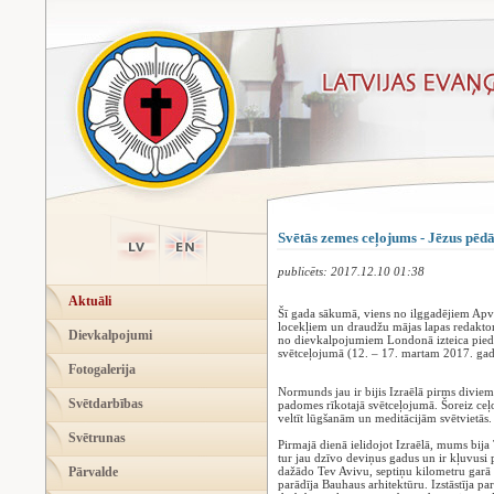
Svētās zemes ceļojums - Jēzus pēdā
publicēts: 2017.12.10 01:38
Aktuāli
Šī gada sākumā, viens no ilggadējiem Apv
locekļiem un draudžu mājas lapas redakto
Dievkalpojumi
no dievkalpojumiem Londonā izteica pied
svētceļojumā (12. – 17. martam 2017. gad
Fotogalerija
Normunds jau ir bijis Izraēlā pirms divie
Svētdarbības
padomes rīkotajā svētceļojumā. Šoreiz ceļo
veltīt lūgšanām un meditācijām svētvietās.
Svētrunas
Pirmajā dienā ielidojot Izraēlā, mums bija
tur jau dzīvo deviņus gadus un ir kļuvusi pa
Pārvalde
dažādo Tev Avivu, septiņu kilometru garā p
parādīja Bauhaus arhitektūru. Izstāstīja pa