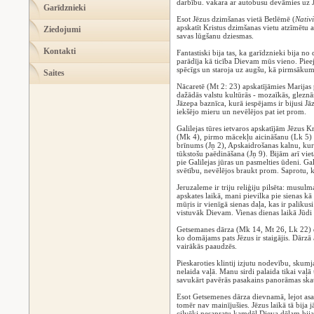
darbību. vakara ar autobusu devāmies uz J
Garīdznieki
Esot Jēzus dzimšanas vietā Betlēmē (
Nativ
apskatīt Kristus dzimšanas vietu atzīmētu 
Ziedojumi
savas lūgšanu dziesmas.
Kontakti
Fantastiski bija tas, ka garīdznieki bija
parādīja kā ticība Dievam mūs vieno. Pieejot
spēcīgs un staroja uz augšu, kā pirmsākum
Saites
Nācaretē (Mt 2: 23) apskatījāmies Marijas
dažādās valstu kultūrās - mozaīkās, gleznās
Jāzepa baznīca, kurā iespējams ir bijusi J
iekšējo mieru un nevēlējos pat iet prom.
Galilejas tūres ietvaros apskatījām Jēzus 
(Mk 4), pirmo mācekļu aicināšanu (Lk 5) pi
brīnums (Jņ 2), Apskaidrošanas kalnu, kur
tūkstošu paēdināšana (Jņ 9). Bijām arī viet
pie Galilejas jūras un pasmelties ūdeni. Ga
svētību, nevēlējos braukt prom. Saprotu,
Jeruzaleme ir triju reliģiju pilsēta: musu
apskates laikā, mani pievilka pie sienas k
mūŗis ir vienīgā sienas daļa, kas ir palikus
vistuvāk Dievam. Vienas dienas laikā Jūdi 
Getsemanes dārza (Mk 14, Mt 26, Lk 22) di
ko domājams pats Jēzus ir staigājis. Dārzā
vairākās paaudzēs.
Pieskaroties klintij izjutu nodevību, skumja
nelaida vaļā. Manu sirdi palaida tikai vaļā
savukārt pavērās pasakains panorāmas skat
Esot Getsemenes dārza dievnamā, lejot asa
tomēr nav mainījušies. Jēzus laikā tā bija j
cilvēki nesapratu kamdēļ Dieva dēlam bija