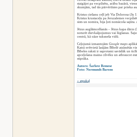
staigājot pa vecpilsētu, arābu bazārā, vien
skumjām, tad tās pārvērtīsies par prieka asa
Kristus ciešanu ceļš jeb Via Dolorosa (Jņ 1
Kristus krustaceļu pa Jeruzalemes vecpilsē
sists un nomira, bija ļoti nomācoša sajūta. 
Jēzus augšāmcelšanās – Jēzus kapa dārzs (Mt
noturēt dievkalpojumus vai lūgšanas. Sajut
centrā, kā oāze tuksneša vidū.
Ceļojumā izmantojām
Google maps
aplikā
Katrā svētvietā lasījām Bībelē atzīmētās vie
Bībeles raksti ir saprotami savādāk un tic
apceļošana maina cilvēku un atbraucot esm
stiprāka.
Autors: Šarlote Remese
Foto: Normunds Barons
« atpakaļ